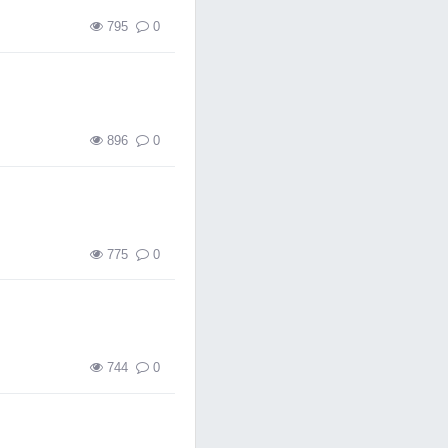
795
0
896
0
775
0
744
0