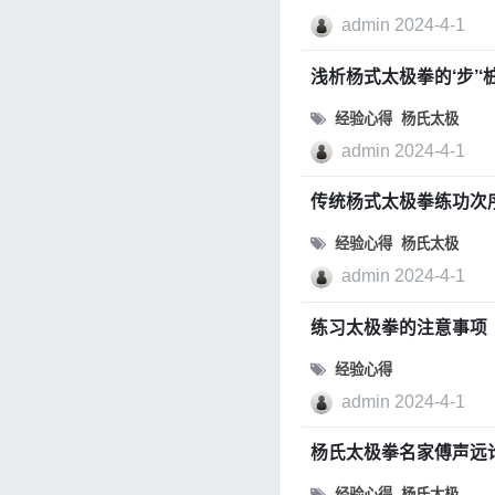
admin
2024-4-1
浅析杨式太极拳的‘步’‘
经验心得
杨氏太极
admin
2024-4-1
传统杨式太极拳练功次
经验心得
杨氏太极
admin
2024-4-1
练习太极拳的注意事项
经验心得
admin
2024-4-1
杨氏太极拳名家傅声远
经验心得
杨氏太极