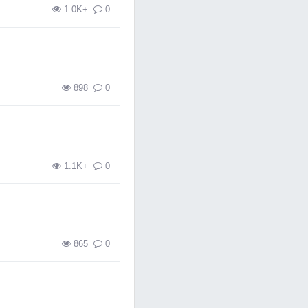
1.0K+
0
898
0
1.1K+
0
865
0