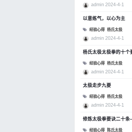
admin
2024-4-1
以意练气，以心为主
经验心得
杨氏太极
admin
2024-4-1
杨氏太极太极拳的十个
经验心得
杨氏太极
admin
2024-4-1
太极走步九要
经验心得
杨氏太极
admin
2024-4-1
修炼太极拳要诀二十条
经验心得
陈氏太极