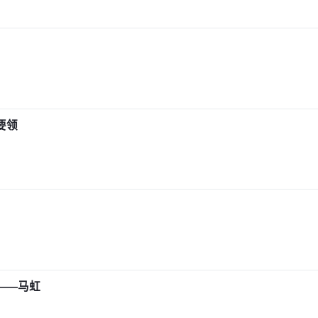
要领
——马虹