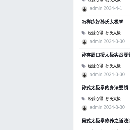
admin
2024-4-1
怎样练好孙氏太极拳
经验心得
孙氏太极
admin
2024-3-30
孙存周口授太极实战要领
经验心得
孙氏太极
admin
2024-3-30
孙式太极拳的身法要领
经验心得
孙氏太极
admin
2024-3-30
吴式太极拳修养之道浅