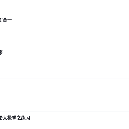
桩’合一
序
论太极拳之练习