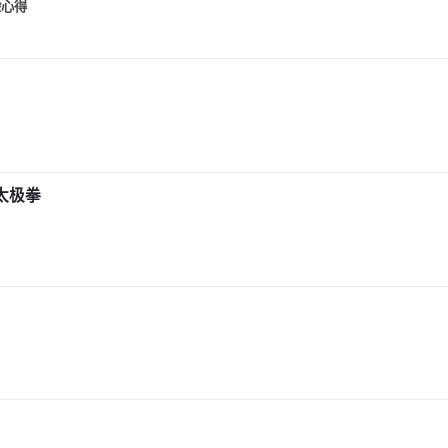
验心得
太极拳