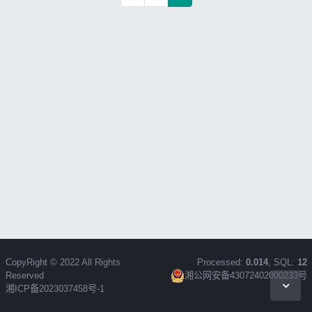
CopyRight © 2022 All Rights
Processed:
0.014
, SQL:
12
Reserved
湘公网安备43072402000233号
湘ICP备2023037458号-1