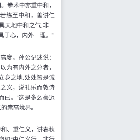
用。拳术中亦重中和，
若练至中和，善讲仁
本具天地中和之气,非一
具于心，内外一理。”
高度。孙公记述说：
之以为有内外之分者，
立身之地,处处皆是诚
秋之义，说礼乐而敦诗
而已。”这是多么豪迈
义的崇高境界。
和、重仁义，讲春秋
宛如“由仁义行，非行