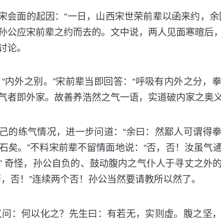
会面的起因：“一日，山西宋世荣前辈以函来约，余因
孙公应宋前辈之约而去的。文中说，两人见面寒暄后
讨论。
内外之别。”宋前辈当即回答：“呼吸有内外之分，拳
气者即外家。故善养浩然之气一语，实道破内家之奥
的练气情况，进一步问道：“余曰：然鄙人可谓得拳
石矣。”不料宋前辈不留情面地说：“否，否！汝虽气
” 奇怪，孙公自负的、鼓动腹内之气仆人于寻丈之外
否，否！”连续两个否！孙公当然要请教所以然了。
问：何以化之？先生曰：有若无，实则虚。腹之坚，