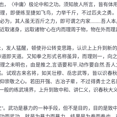
也，〈中庸〉极论中和之功。须知故人所言，皆有体
此理，即便练至捷如飞鸟，力举千斤，不过匹夫之勇。
为，其人虽无百斤之力，即可谓之内家........吾人
：“近取诸身，远取诸物”心在内而理周于物，物在外而理
发人猛醒，顿使孙公转变思路，认识上上升到新的
拳道即天道。又知拳之形式名称虽异，而理则一，向
理之未明也，由是推之,言语要和平,动作要自然.吾人
然。试观古来名将，如关壮穆、岳忠武等，皆以识春
仰崇敬之心。若田开强、古冶子辈，不过得勇士之名
一般的练武境界，上升到致中和、讲仁义，识春秋大
”。武功是暴力的一种手段，但不是目的，目的是致中
功而武功，就是为暴力而暴力，结果是为拳而拳也，