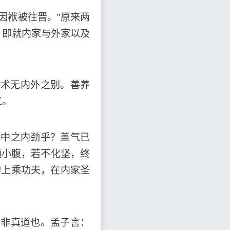
袱被往晋。”原来两
，即就内家与外家以及
术无内外之别。善养
义。
中之内劲乎？盖气已
通小腹，若不化坚，终
的上乘功夫，在内家圣
非真道也。孟子言：