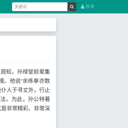
升华
周知，孙禄堂前辈集
模。他说“余练拳亦数
能仆人于寻丈外，行止
看法。为此，孙公特著
这是非常精彩、非常深