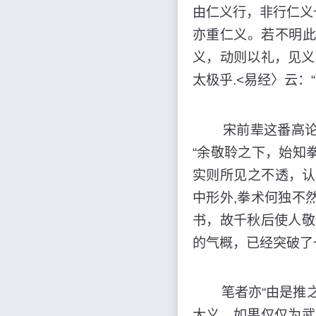
由仁义行，非行仁义
亦重仁义。若不明
义，动则以礼，见义必
太极乎.<易经〉云
宋前辈这番高论，
“余敬聆之下，始知
实则所见之不透，认
中形外,拳术何独不
书，故千秋后使人敬
的气概，已经突破了
笔者亦“由是推之
大义。如果仅仅为武