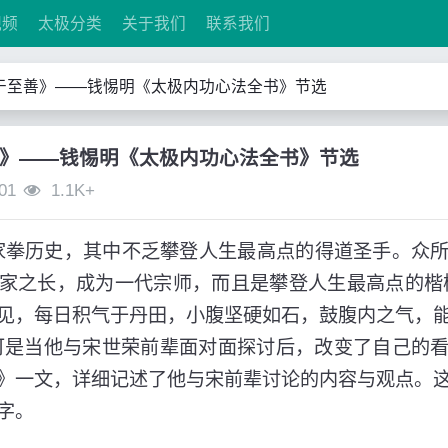
视频
太极分类
关于我们
联系我们
于至善》——钱惕明《太极内功心法全书》节选
》——钱惕明《太极内功心法全书》节选
01
1.1K+
拳历史，其中不乏攀登人生最高点的得道圣手。众所
家之长，成为一代宗师，而且是攀登人生最高点的楷
见，每日积气于丹田，小腹坚硬如石，鼓腹内之气，
可是当他与宋世荣前辈面对面探讨后，改变了自己的
》一文，详细记述了他与宋前辈讨论的内容与观点。
字。