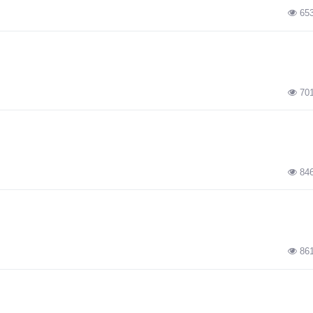
65
70
84
86