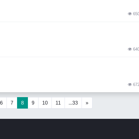
65
64
67
6
7
8
9
10
11
...33
»