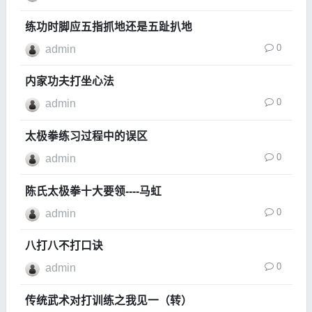
练功时脚应五指抓地还是五趾扒地
0
admin
内家功夫打坐心法
0
admin
太极拳练习过程中的误区
0
admin
陈氏太极拳十大要领----马虹
0
admin
八打八不打口诀
0
admin
传统武术对打训练之我见一（转）